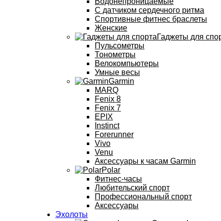
Водонепроницаемые
С датчиком сердечного ритма
Спортивные фитнес браслеты
Женские
Гаджеты для спо
Пульсометры
Тонометры
Велокомпьютеры
Умные весы
Garmin
MARQ
Fenix 8
Fenix 7
EPIX
Instinct
Forerunner
Vivo
Venu
Аксессуары к часам Garmin
Polar
Фитнес-часы
Любительский спорт
Профессиональный спорт
Аксессуары
Эхолоты