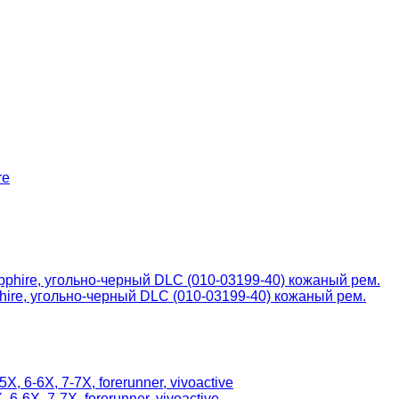
ire, угольно-черный DLC (010-03199-40) кожаный рем.
6-6X, 7-7X, forerunner, vivoactive