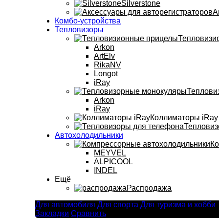
Silverstone
А
Комбо-устройства
Тепловизоры
Тепловизи
Arkon
ArtElv
RikaNV
Longot
iRay
Теплови
Arkon
iRay
Коллиматоры iRay
Тепловиз
Автохолодильники
Ко
MEYVEL
ALPICOOL
INDEL
Ещё
Распродажа
Для автомобиля
Для спорта
Для туризма и хобби
Закладки
Сравнить