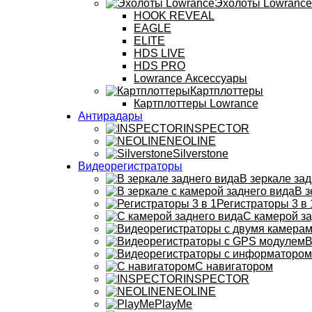
Эхолоты Lowrance
HOOK REVEAL
EAGLE
ELITE
HDS LIVE
HDS PRO
Lowrance Аксессуары
Картплоттеры
Картплоттеры Lowrance
Антирадары
INSPECTOR
NEOLINE
Silverstone
Видеорегистраторы
В зеркале зад
В з
Регистраторы 3 в 
С камерой за
В
С навигатором
INSPECTOR
NEOLINE
PlayMe