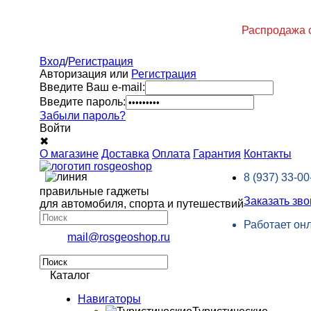
Распродажа с
Вход
/
Регистрация
Авторизация или
Регистрация
Введите Ваш e-mail:
Введите пароль:
Забыли пароль?
Войти
✖
О магазине
Доставка
Оплата
Гарантия
Контакты
8 (937)
33-00
правильные гаджеты
Заказать зво
для автомобиля, спорта и путешествий
Работает он
mail@rosgeoshop.ru
Каталог
Навигаторы