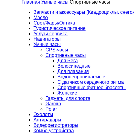
Главная
Умные часы
Спортивные часы
Запчасти и аксессуары (Квадроциклы, снего
Масло
Свет/Фары/Оптика
Туристическое питание
Услуги сервиса
Навигаторы
Умные часы
GPS-часы
Спортивные часы
Для Бега
Велосипедные
Для плавания
Водонепроницаемые
С датчиком сердечного ритма
Спортивные фитнес браслеты
Женские
Гаджеты для спорта
Garmin
Polar
Эхолоты
Антирадары
Видеорегистраторы
Комбо-устройства