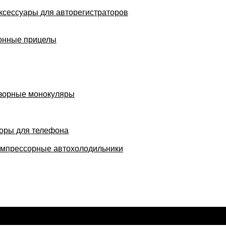
ксессуары для авторегистраторов
онные прицелы
зорные монокуляры
оры для телефона
мпрессорные автохолодильники