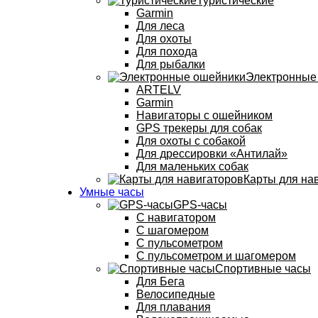
Туристические
Garmin
Для леса
Для охоты
Для похода
Для рыбалки
Электронные
ARTELV
Garmin
Навигаторы с ошейником
GPS трекеры для собак
Для охоты с собакой
Для дрессировки «Антилай»
Для маленьких собак
Карты для на
Умные часы
GPS-часы
С навигатором
С шагомером
С пульсометром
С пульсометром и шагомером
Спортивные часы
Для Бега
Велосипедные
Для плавания