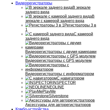
Видеорегистраторы
В зеркале
заднего вида
В
зеркале с камерой заднего вида
Регистраторы 3 в
1
С камерой
заднего вида
Видеорегистраторы с двумя камерами
Видеорегистраторы с GPS модулем
Видеорегистраторы с информатором
С навигатором
INSPECTOR
NEOLINE
PlayMe
Silverstone
Аксессуары для авторегистраторов
Комбо-устройства