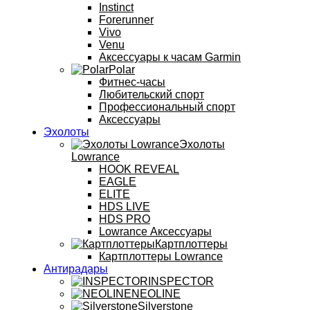
Instinct
Forerunner
Vivo
Venu
Аксессуары к часам Garmin
Polar
Фитнес-часы
Любительский спорт
Профессиональный спорт
Аксессуары
Эхолоты
Эхолоты
Lowrance
HOOK REVEAL
EAGLE
ELITE
HDS LIVE
HDS PRO
Lowrance Аксессуары
Картплоттеры
Картплоттеры Lowrance
Антирадары
INSPECTOR
NEOLINE
Silverstone