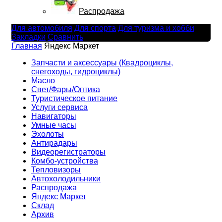
Распродажа
Для автомобиля
Для спорта
Для туризма и хобби
Закладки
Сравнить
Главная
Яндекс Маркет
Запчасти и аксессуары (Квадроциклы,
снегоходы, гидроциклы)
Масло
Свет/Фары/Оптика
Туристическое питание
Услуги сервиса
Навигаторы
Умные часы
Эхолоты
Антирадары
Видеорегистраторы
Комбо-устройства
Тепловизоры
Автохолодильники
Распродажа
Яндекс Маркет
Склад
Архив