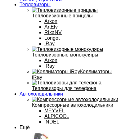
Тепловизоры
Тепловизионные прицелы
Arkon
ArtElv
RikaNV
Longot
iRay
Тепловизорные монокуляры
Arkon
iRay
Коллиматоры
iRay
Тепловизоры для телефона
Автохолодильники
Компрессорные автохолодильники
MEYVEL
ALPICOOL
INDEL
Ещё