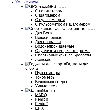
Умные часы
GPS-часы
С навигатором
С шагомером
С пульсометром
С пульсометром и шагомером
Спортивные часы
Для Бега
Велосипедные
Для плавания
Водонепроницаемые
С датчиком сердечного ритма
Спортивные фитнес браслеты
Женские
Гаджеты для
спорта
Пульсометры
Тонометры
Велокомпьютеры
Умные весы
Garmin
MARQ
Fenix 8
Fenix 7
EPIX