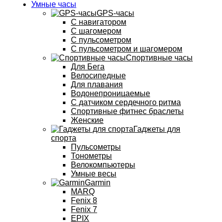
Умные часы
GPS-часы
С навигатором
С шагомером
С пульсометром
С пульсометром и шагомером
Спортивные часы
Для Бега
Велосипедные
Для плавания
Водонепроницаемые
С датчиком сердечного ритма
Спортивные фитнес браслеты
Женские
Гаджеты для
спорта
Пульсометры
Тонометры
Велокомпьютеры
Умные весы
Garmin
MARQ
Fenix 8
Fenix 7
EPIX