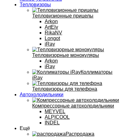
Тепловизоры
Тепловизионные прицелы
Arkon
ArtElv
RikaNV
Longot
iRay
Тепловизорные монокуляры
Arkon
iRay
Коллиматоры
iRay
Тепловизоры для телефона
Автохолодильники
Компрессорные автохолодильники
MEYVEL
ALPICOOL
INDEL
Ещё
Распродажа