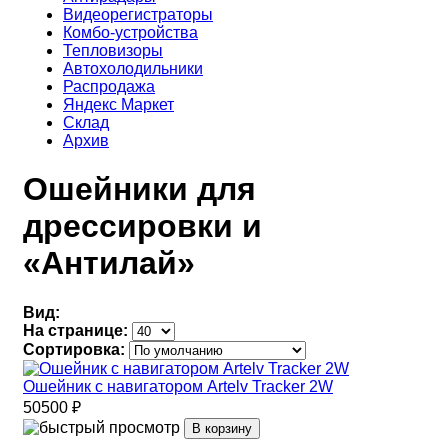
Видеорегистраторы
Комбо-устройства
Тепловизоры
Автохолодильники
Распродажа
Яндекс Маркет
Склад
Архив
Ошейники для
дрессировки и
«Антилай»
Вид:
На странице:
Сортировка:
Ошейник с навигатором Artelv Tracker 2W
50500 ₽
В корзину