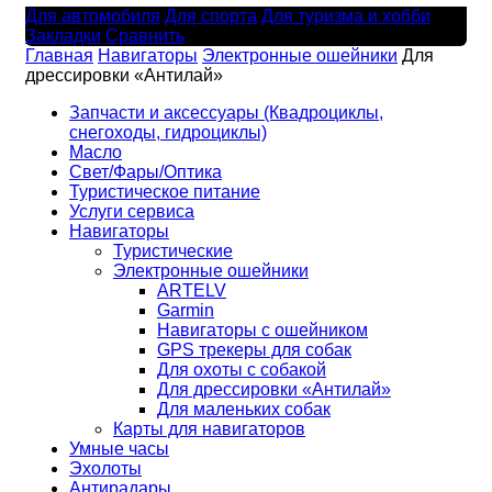
Для автомобиля
Для спорта
Для туризма и хобби
Закладки
Сравнить
Главная
Навигаторы
Электронные ошейники
Для
дрессировки «Антилай»
Запчасти и аксессуары (Квадроциклы,
снегоходы, гидроциклы)
Масло
Свет/Фары/Оптика
Туристическое питание
Услуги сервиса
Навигаторы
Туристические
Электронные ошейники
ARTELV
Garmin
Навигаторы с ошейником
GPS трекеры для собак
Для охоты с собакой
Для дрессировки «Антилай»
Для маленьких собак
Карты для навигаторов
Умные часы
Эхолоты
Антирадары