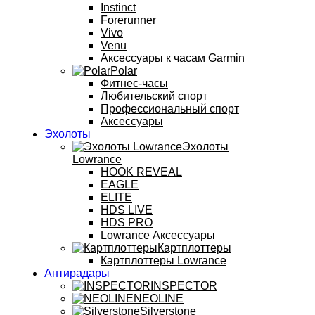
Instinct
Forerunner
Vivo
Venu
Аксессуары к часам Garmin
Polar
Фитнес-часы
Любительский спорт
Профессиональный спорт
Аксессуары
Эхолоты
Эхолоты
Lowrance
HOOK REVEAL
EAGLE
ELITE
HDS LIVE
HDS PRO
Lowrance Аксессуары
Картплоттеры
Картплоттеры Lowrance
Антирадары
INSPECTOR
NEOLINE
Silverstone