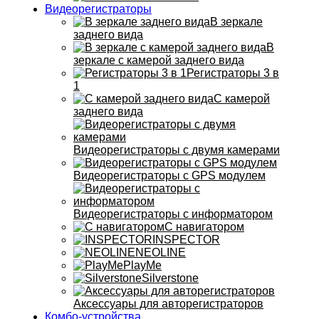
Видеорегистраторы
В зеркале
заднего вида
В
зеркале с камерой заднего вида
Регистраторы 3 в
1
С камерой
заднего вида
Видеорегистраторы с двумя камерами
Видеорегистраторы с GPS модулем
Видеорегистраторы с информатором
С навигатором
INSPECTOR
NEOLINE
PlayMe
Silverstone
Аксессуары для авторегистраторов
Комбо-устройства