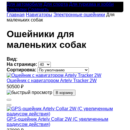
Для автомобиля
Для спорта
Для туризма и хобби
Закладки
Сравнить
Главная
Навигаторы
Электронные ошейники
Для
маленьких собак
Ошейники для
маленьких собак
Вид:
На странице:
Сортировка:
Ошейник с навигатором Artelv Tracker 2W
50500 ₽
В корзину
GPS-ошейник Artelv Collar 2W (С увеличенным
радиусом действия)