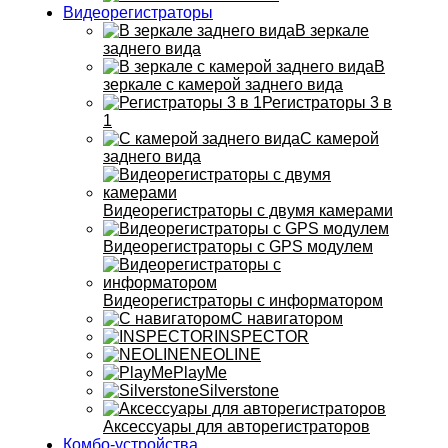
Видеорегистраторы
В зеркале
заднего вида
В
зеркале с камерой заднего вида
Регистраторы 3 в
1
С камерой
заднего вида
Видеорегистраторы с двумя камерами
Видеорегистраторы с GPS модулем
Видеорегистраторы с информатором
С навигатором
INSPECTOR
NEOLINE
PlayMe
Silverstone
Аксессуары для авторегистраторов
Комбо-устройства