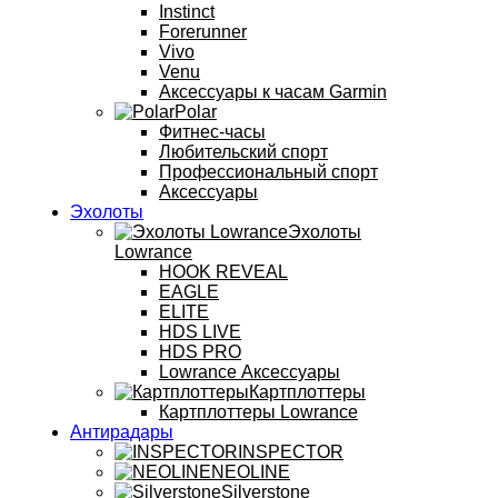
Instinct
Forerunner
Vivo
Venu
Аксессуары к часам Garmin
Polar
Фитнес-часы
Любительский спорт
Профессиональный спорт
Аксессуары
Эхолоты
Эхолоты
Lowrance
HOOK REVEAL
EAGLE
ELITE
HDS LIVE
HDS PRO
Lowrance Аксессуары
Картплоттеры
Картплоттеры Lowrance
Антирадары
INSPECTOR
NEOLINE
Silverstone