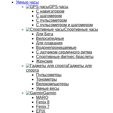
Умные часы
GPS-часы
С навигатором
С шагомером
С пульсометром
С пульсометром и шагомером
Спортивные часы
Для Бега
Велосипедные
Для плавания
Водонепроницаемые
С датчиком сердечного ритма
Спортивные фитнес браслеты
Женские
Гаджеты для
спорта
Пульсометры
Тонометры
Велокомпьютеры
Умные весы
Garmin
MARQ
Fenix 8
Fenix 7
EPIX