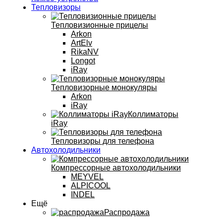
Тепловизоры
Тепловизионные прицелы
Arkon
ArtElv
RikaNV
Longot
iRay
Тепловизорные монокуляры
Arkon
iRay
Коллиматоры
iRay
Тепловизоры для телефона
Автохолодильники
Компрессорные автохолодильники
MEYVEL
ALPICOOL
INDEL
Ещё
Распродажа