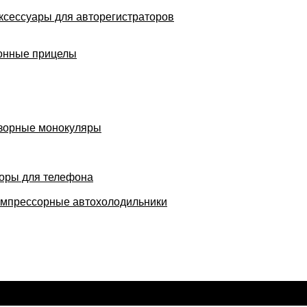
ксессуары для авторегистраторов
онные прицелы
зорные монокуляры
оры для телефона
мпрессорные автохолодильники