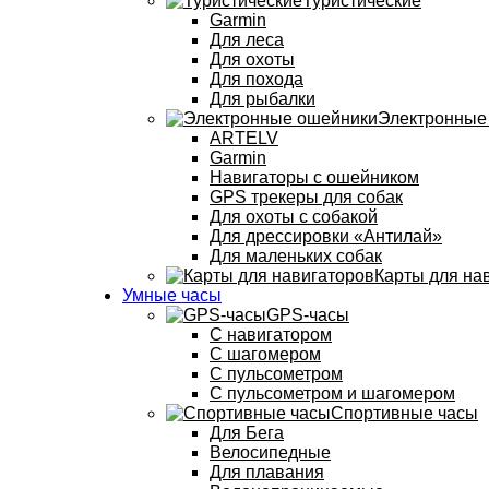
Туристические
Garmin
Для леса
Для охоты
Для похода
Для рыбалки
Электронные
ARTELV
Garmin
Навигаторы с ошейником
GPS трекеры для собак
Для охоты с собакой
Для дрессировки «Антилай»
Для маленьких собак
Карты для на
Умные часы
GPS-часы
С навигатором
С шагомером
С пульсометром
С пульсометром и шагомером
Спортивные часы
Для Бега
Велосипедные
Для плавания