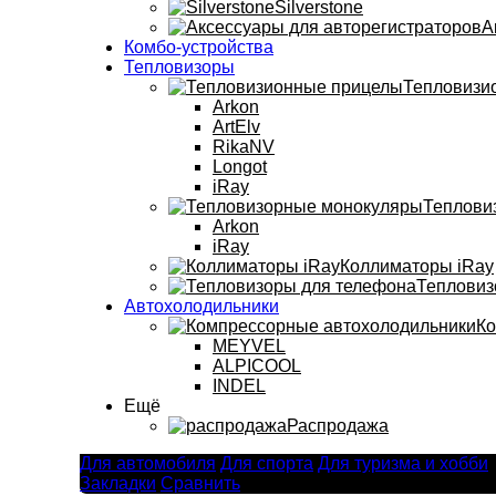
Silverstone
А
Комбо-устройства
Тепловизоры
Тепловизи
Arkon
ArtElv
RikaNV
Longot
iRay
Теплови
Arkon
iRay
Коллиматоры iRay
Тепловиз
Автохолодильники
Ко
MEYVEL
ALPICOOL
INDEL
Ещё
Распродажа
Для автомобиля
Для спорта
Для туризма и хобби
Закладки
Сравнить