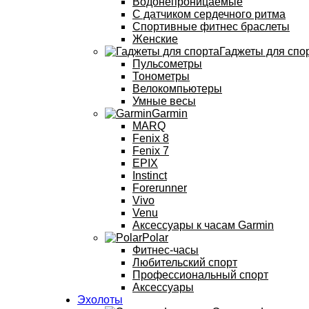
Водонепроницаемые
С датчиком сердечного ритма
Спортивные фитнес браслеты
Женские
Гаджеты для спо
Пульсометры
Тонометры
Велокомпьютеры
Умные весы
Garmin
MARQ
Fenix 8
Fenix 7
EPIX
Instinct
Forerunner
Vivo
Venu
Аксессуары к часам Garmin
Polar
Фитнес-часы
Любительский спорт
Профессиональный спорт
Аксессуары
Эхолоты