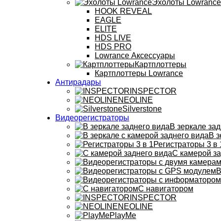
Эхолоты Lowrance
HOOK REVEAL
EAGLE
ELITE
HDS LIVE
HDS PRO
Lowrance Аксессуары
Картплоттеры
Картплоттеры Lowrance
Антирадары
INSPECTOR
NEOLINE
Silverstone
Видеорегистраторы
В зеркале зад
В з
Регистраторы 3 в 
С камерой за
В
С навигатором
INSPECTOR
NEOLINE
PlayMe