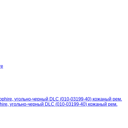
ire, угольно-черный DLC (010-03199-40) кожаный рем.