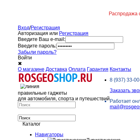
Распродажа с
Вход
/
Регистрация
Авторизация или
Регистрация
Введите Ваш e-mail:
Введите пароль:
Забыли пароль?
Войти
✖
О магазине
Доставка
Оплата
Гарантия
Контакты
8 (937)
33-00
Заказать зво
правильные гаджеты
для автомобиля, спорта и путешествий
Работает он
mail@rosgeo
Каталог
Навигаторы