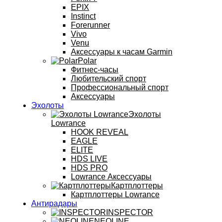
EPIX
Instinct
Forerunner
Vivo
Venu
Аксессуары к часам Garmin
Polar
Фитнес-часы
Любительский спорт
Профессиональный спорт
Аксессуары
Эхолоты
Эхолоты
Lowrance
HOOK REVEAL
EAGLE
ELITE
HDS LIVE
HDS PRO
Lowrance Аксессуары
Картплоттеры
Картплоттеры Lowrance
Антирадары
INSPECTOR
NEOLINE