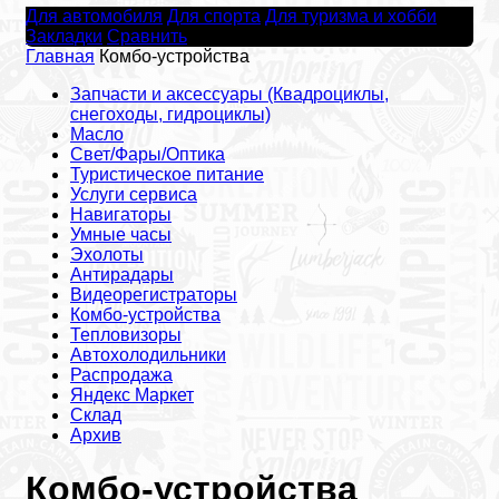
Для автомобиля
Для спорта
Для туризма и хобби
Закладки
Сравнить
Главная
Комбо-устройства
Запчасти и аксессуары (Квадроциклы,
снегоходы, гидроциклы)
Масло
Свет/Фары/Оптика
Туристическое питание
Услуги сервиса
Навигаторы
Умные часы
Эхолоты
Антирадары
Видеорегистраторы
Комбо-устройства
Тепловизоры
Автохолодильники
Распродажа
Яндекс Маркет
Склад
Архив
Комбо-устройства