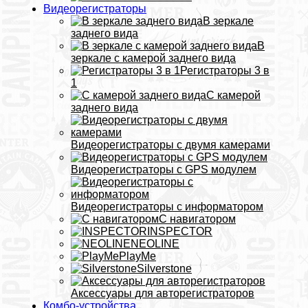
Видеорегистраторы
В зеркале
заднего вида
В
зеркале с камерой заднего вида
Регистраторы 3 в
1
С камерой
заднего вида
Видеорегистраторы с двумя камерами
Видеорегистраторы с GPS модулем
Видеорегистраторы с информатором
С навигатором
INSPECTOR
NEOLINE
PlayMe
Silverstone
Аксессуары для авторегистраторов
Комбо-устройства