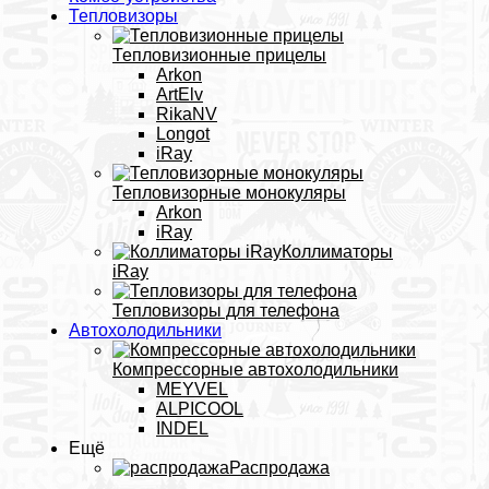
Тепловизоры
Тепловизионные прицелы
Arkon
ArtElv
RikaNV
Longot
iRay
Тепловизорные монокуляры
Arkon
iRay
Коллиматоры
iRay
Тепловизоры для телефона
Автохолодильники
Компрессорные автохолодильники
MEYVEL
ALPICOOL
INDEL
Ещё
Распродажа