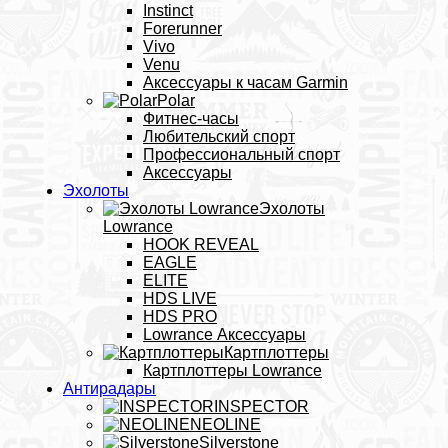
Instinct
Forerunner
Vivo
Venu
Аксессуары к часам Garmin
Polar
Фитнес-часы
Любительский спорт
Профессиональный спорт
Аксессуары
Эхолоты
Эхолоты
Lowrance
HOOK REVEAL
EAGLE
ELITE
HDS LIVE
HDS PRO
Lowrance Аксессуары
Картплоттеры
Картплоттеры Lowrance
Антирадары
INSPECTOR
NEOLINE
Silverstone