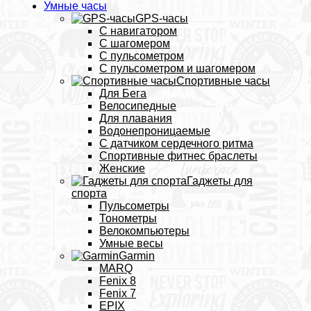
Умные часы
GPS-часы
С навигатором
С шагомером
С пульсометром
С пульсометром и шагомером
Спортивные часы
Для Бега
Велосипедные
Для плавания
Водонепроницаемые
С датчиком сердечного ритма
Спортивные фитнес браслеты
Женские
Гаджеты для
спорта
Пульсометры
Тонометры
Велокомпьютеры
Умные весы
Garmin
MARQ
Fenix 8
Fenix 7
EPIX