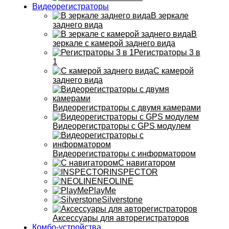
Видеорегистраторы
В зеркале
заднего вида
В
зеркале с камерой заднего вида
Регистраторы 3 в
1
С камерой
заднего вида
Видеорегистраторы с двумя камерами
Видеорегистраторы с GPS модулем
Видеорегистраторы с информатором
С навигатором
INSPECTOR
NEOLINE
PlayMe
Silverstone
Аксессуары для авторегистраторов
Комбо-устройства