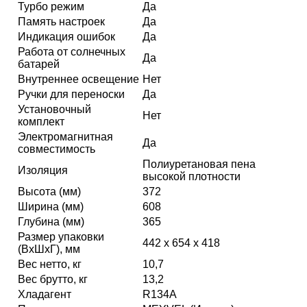
Турбо режим
Да
Память настроек
Да
Индикация ошибок
Да
Работа от солнечных
Да
батарей
Внутреннее освещение
Нет
Ручки для переноски
Да
Установочный
Нет
комплект
Электромагнитная
Да
совместимость
Полиуретановая пена
Изоляция
высокой плотности
Высота (мм)
372
Ширина (мм)
608
Глубина (мм)
365
Размер упаковки
442 х 654 х 418
(ВxШxГ), мм
Вес нетто, кг
10,7
Вес брутто, кг
13,2
Хладагент
R134A