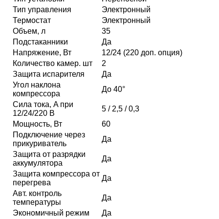
Тип управления
Электронный
Термостат
Электронный
Объем, л
35
Подстаканники
Да
Напряжение, Вт
12/24 (220 доп. опция)
Количество камер. шт
2
Защита испарителя
Да
Угол наклона
До 40°
компрессора
Сила тока, A при
5 / 2,5 / 0,3
12/24/220 В
Мощность, Вт
60
Подключение через
Да
прикуриватель
Защита от разрядки
Да
аккумулятора
Защита компрессора от
Да
перегрева
Авт. контроль
Да
температуры
Экономичный режим
Да