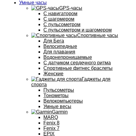
Умные часы
GPS-часы
С навигатором
С шагомером
С пульсометром
С пульсометром и шагомером
Спортивные часы
Для Бега
Велосипедные
Для плавания
Водонепроницаемые
С датчиком сердечного ритма
Спортивные фитнес браслеты
Женские
Гаджеты для
спорта
Пульсометры
Тонометры
Велокомпьютеры
Умные весы
Garmin
MARQ
Fenix 8
Fenix 7
EPIX