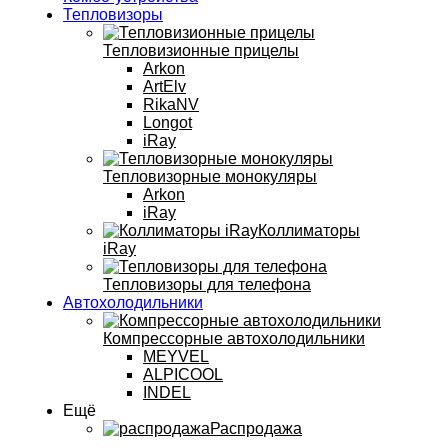
Тепловизоры
Тепловизионные прицелы
Arkon
ArtElv
RikaNV
Longot
iRay
Тепловизорные монокуляры
Arkon
iRay
Коллиматоры
iRay
Тепловизоры для телефона
Автохолодильники
Компрессорные автохолодильники
MEYVEL
ALPICOOL
INDEL
Ещё
Распродажа