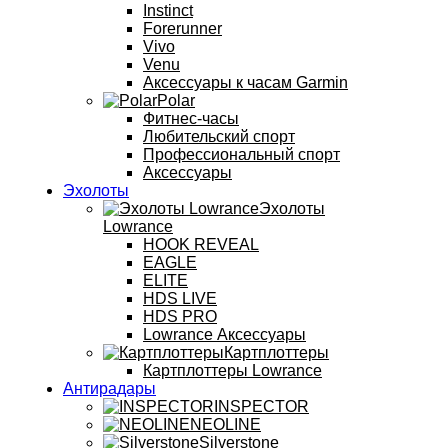
Instinct
Forerunner
Vivo
Venu
Аксессуары к часам Garmin
Polar
Фитнес-часы
Любительский спорт
Профессиональный спорт
Аксессуары
Эхолоты
Эхолоты
Lowrance
HOOK REVEAL
EAGLE
ELITE
HDS LIVE
HDS PRO
Lowrance Аксессуары
Картплоттеры
Картплоттеры Lowrance
Антирадары
INSPECTOR
NEOLINE
Silverstone