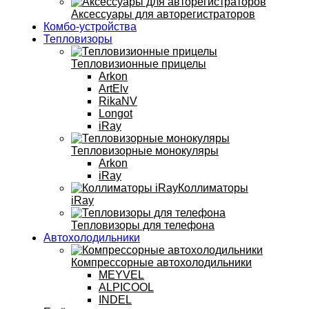
Аксессуары для авторегистраторов
Комбо-устройства
Тепловизоры
Тепловизионные прицелы
Arkon
ArtElv
RikaNV
Longot
iRay
Тепловизорные монокуляры
Arkon
iRay
Коллиматоры
iRay
Тепловизоры для телефона
Автохолодильники
Компрессорные автохолодильники
MEYVEL
ALPICOOL
INDEL