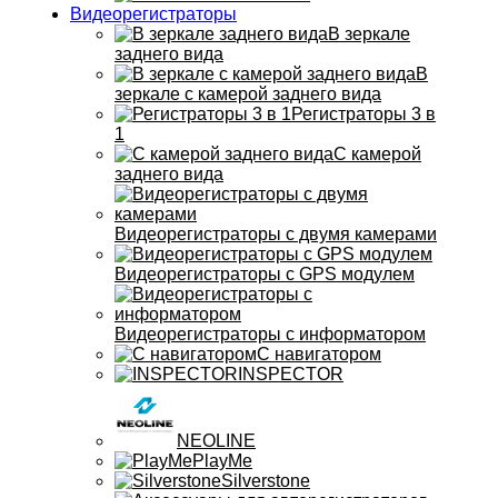
Видеорегистраторы
В зеркале
заднего вида
В
зеркале с камерой заднего вида
Регистраторы 3 в
1
С камерой
заднего вида
Видеорегистраторы с двумя камерами
Видеорегистраторы с GPS модулем
Видеорегистраторы с информатором
С навигатором
INSPECTOR
NEOLINE
PlayMe
Silverstone