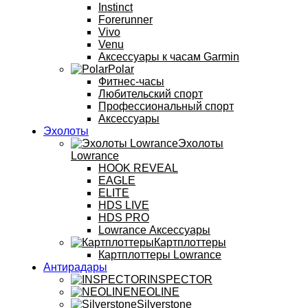
Instinct
Forerunner
Vivo
Venu
Аксессуары к часам Garmin
Polar
Фитнес-часы
Любительский спорт
Профессиональный спорт
Аксессуары
Эхолоты
Эхолоты
Lowrance
HOOK REVEAL
EAGLE
ELITE
HDS LIVE
HDS PRO
Lowrance Аксессуары
Картплоттеры
Картплоттеры Lowrance
Антирадары
INSPECTOR
NEOLINE
Silverstone