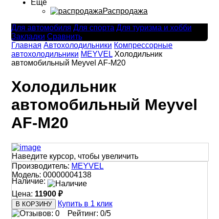
Ещё
Распродажа
Для автомобиля
Для спорта
Для туризма и хобби
Закладки
Сравнить
Главная
Автохолодильники
Компрессорные
автохолодильники
MEYVEL
Холодильник
автомобильный Meyvel AF-M20
Холодильник
автомобильный Meyvel
AF-M20
Наведите курсор, чтобы увеличить
Производитель:
MEYVEL
Модель:
00000004138
Наличие:
Цена:
11900 ₽
Купить в 1 клик
Рейтинг:
0
/5