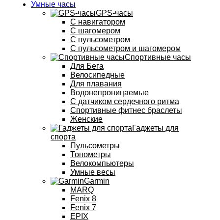
Умные часы
GPS-часы
С навигатором
С шагомером
С пульсометром
С пульсометром и шагомером
Спортивные часы
Для Бега
Велосипедные
Для плавания
Водонепроницаемые
С датчиком сердечного ритма
Спортивные фитнес браслеты
Женские
Гаджеты для
спорта
Пульсометры
Тонометры
Велокомпьютеры
Умные весы
Garmin
MARQ
Fenix 8
Fenix 7
EPIX