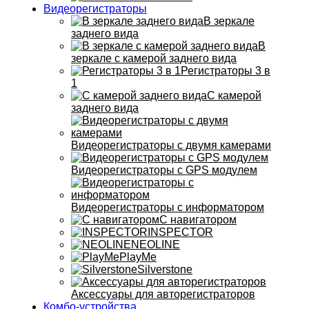
Видеорегистраторы
В зеркале
заднего вида
В
зеркале с камерой заднего вида
Регистраторы 3 в
1
С камерой
заднего вида
Видеорегистраторы с двумя камерами
Видеорегистраторы с GPS модулем
Видеорегистраторы с информатором
С навигатором
INSPECTOR
NEOLINE
PlayMe
Silverstone
Аксессуары для авторегистраторов
Комбо-устройства