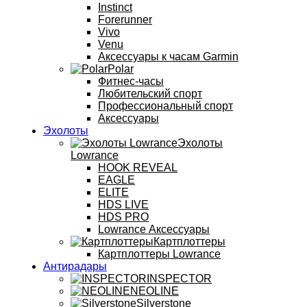
Instinct
Forerunner
Vivo
Venu
Аксессуары к часам Garmin
Polar
Фитнес-часы
Любительский спорт
Профессиональный спорт
Аксессуары
Эхолоты
Эхолоты
Lowrance
HOOK REVEAL
EAGLE
ELITE
HDS LIVE
HDS PRO
Lowrance Аксессуары
Картплоттеры
Картплоттеры Lowrance
Антирадары
INSPECTOR
NEOLINE
Silverstone