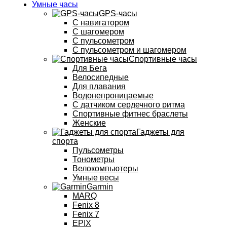
Умные часы
GPS-часы
С навигатором
С шагомером
С пульсометром
С пульсометром и шагомером
Спортивные часы
Для Бега
Велосипедные
Для плавания
Водонепроницаемые
С датчиком сердечного ритма
Спортивные фитнес браслеты
Женские
Гаджеты для
спорта
Пульсометры
Тонометры
Велокомпьютеры
Умные весы
Garmin
MARQ
Fenix 8
Fenix 7
EPIX