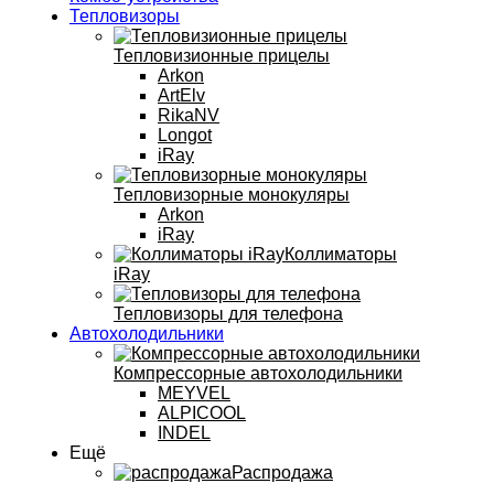
Тепловизоры
Тепловизионные прицелы
Arkon
ArtElv
RikaNV
Longot
iRay
Тепловизорные монокуляры
Arkon
iRay
Коллиматоры
iRay
Тепловизоры для телефона
Автохолодильники
Компрессорные автохолодильники
MEYVEL
ALPICOOL
INDEL
Ещё
Распродажа