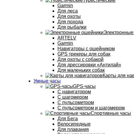
Туристические
Garmin
Для леса
Для охоты
Для похода
Для рыбалки
Электронные
ARTELV
Garmin
Навигаторы с ошейником
GPS трекеры для собак
Для охоты с собакой
Для дрессировки «Антилай»
Для маленьких собак
Карты для на
Умные часы
GPS-часы
С навигатором
С шагомером
С пульсометром
С пульсометром и шагомером
Спортивные часы
Для Бега
Велосипедные
Для плавания