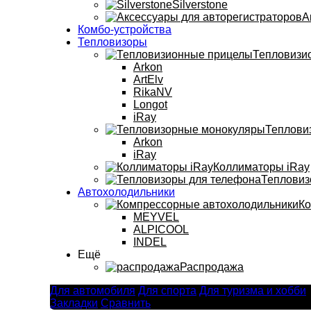
Silverstone
А
Комбо-устройства
Тепловизоры
Тепловизи
Arkon
ArtElv
RikaNV
Longot
iRay
Теплови
Arkon
iRay
Коллиматоры iRay
Тепловиз
Автохолодильники
Ко
MEYVEL
ALPICOOL
INDEL
Ещё
Распродажа
Для автомобиля
Для спорта
Для туризма и хобби
Закладки
Сравнить