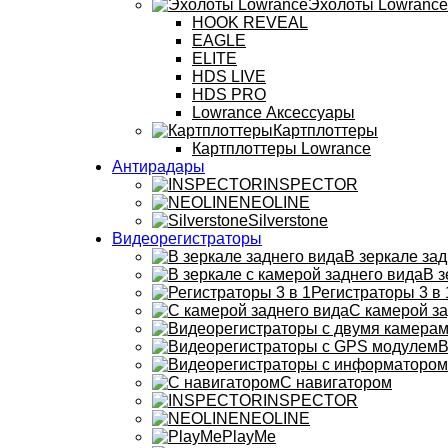
Эхолоты Lowrance
HOOK REVEAL
EAGLE
ELITE
HDS LIVE
HDS PRO
Lowrance Аксессуары
Картплоттеры
Картплоттеры Lowrance
Антирадары
INSPECTOR
NEOLINE
Silverstone
Видеорегистраторы
В зеркале зад
В з
Регистраторы 3 в 
С камерой за
В
С навигатором
INSPECTOR
NEOLINE
PlayMe