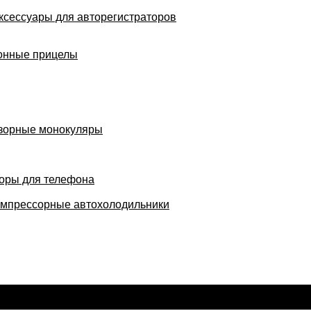
ксессуары для авторегистраторов
онные прицелы
зорные монокуляры
оры для телефона
мпрессорные автохолодильники