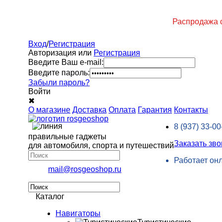
Распродажа с
Вход
/
Регистрация
Авторизация или
Регистрация
Введите Ваш e-mail:
Введите пароль:
Забыли пароль?
Войти
✖
О магазине
Доставка
Оплата
Гарантия
Контакты
8 (937)
33-00
правильные гаджеты
Заказать зво
для автомобиля, спорта и путешествий
Работает он
mail@rosgeoshop.ru
Каталог
Навигаторы