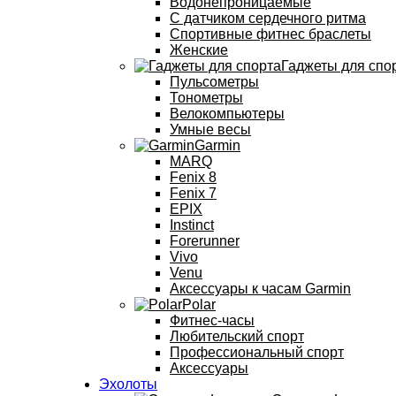
Водонепроницаемые
С датчиком сердечного ритма
Спортивные фитнес браслеты
Женские
Гаджеты для спо
Пульсометры
Тонометры
Велокомпьютеры
Умные весы
Garmin
MARQ
Fenix 8
Fenix 7
EPIX
Instinct
Forerunner
Vivo
Venu
Аксессуары к часам Garmin
Polar
Фитнес-часы
Любительский спорт
Профессиональный спорт
Аксессуары
Эхолоты