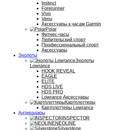
Instinct
Forerunner
Vivo
Venu
Аксессуары к часам Garmin
Polar
Фитнес-часы
Любительский спорт
Профессиональный спорт
Аксессуары
Эхолоты
Эхолоты
Lowrance
HOOK REVEAL
EAGLE
ELITE
HDS LIVE
HDS PRO
Lowrance Аксессуары
Картплоттеры
Картплоттеры Lowrance
Антирадары
INSPECTOR
NEOLINE
Silverstone