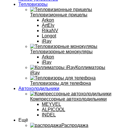
Тепловизоры
Тепловизионные прицелы
Arkon
ArtElv
RikaNV
Longot
iRay
Тепловизорные монокуляры
Arkon
iRay
Коллиматоры
iRay
Тепловизоры для телефона
Автохолодильники
Компрессорные автохолодильники
MEYVEL
ALPICOOL
INDEL
Ещё
Распродажа