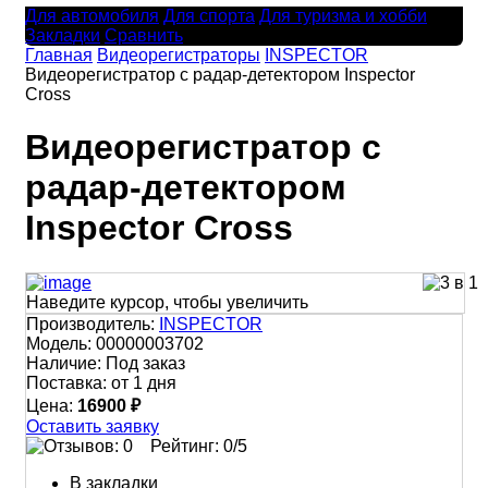
Для автомобиля
Для спорта
Для туризма и хобби
Закладки
Сравнить
Главная
Видеорегистраторы
INSPECTOR
Видеорегистратор с радар-детектором Inspector
Cross
Видеорегистратор с
радар-детектором
Inspector Cross
Наведите курсор, чтобы увеличить
Производитель:
INSPECTOR
Модель:
00000003702
Наличие:
Под заказ
Поставка:
от 1 дня
Цена:
16900 ₽
Оставить заявку
Рейтинг:
0
/5
В закладки