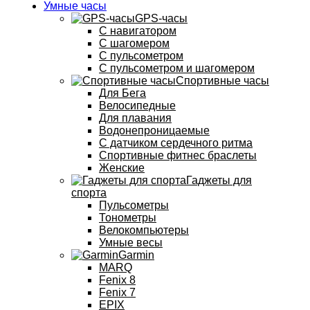
Умные часы
GPS-часы
С навигатором
С шагомером
С пульсометром
С пульсометром и шагомером
Спортивные часы
Для Бега
Велосипедные
Для плавания
Водонепроницаемые
С датчиком сердечного ритма
Спортивные фитнес браслеты
Женские
Гаджеты для
спорта
Пульсометры
Тонометры
Велокомпьютеры
Умные весы
Garmin
MARQ
Fenix 8
Fenix 7
EPIX