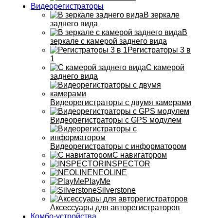
Видеорегистраторы
В зеркале
заднего вида
В
зеркале с камерой заднего вида
Регистраторы 3 в
1
С камерой
заднего вида
Видеорегистраторы с двумя камерами
Видеорегистраторы с GPS модулем
Видеорегистраторы с информатором
С навигатором
INSPECTOR
NEOLINE
PlayMe
Silverstone
Аксессуары для авторегистраторов
Комбо-устройства