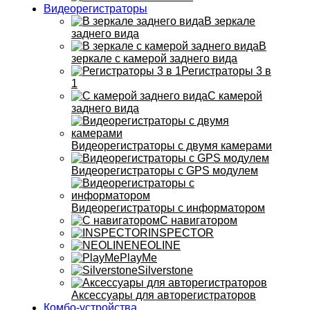
Видеорегистраторы
В зеркале
заднего вида
В
зеркале с камерой заднего вида
Регистраторы 3 в
1
С камерой
заднего вида
Видеорегистраторы с двумя камерами
Видеорегистраторы с GPS модулем
Видеорегистраторы с информатором
С навигатором
INSPECTOR
NEOLINE
PlayMe
Silverstone
Аксессуары для авторегистраторов
Комбо-устройства