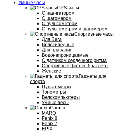
Умные часы
GPS-часы
С навигатором
С шагомером
С пульсометром
С пульсометром и шагомером
Спортивные часы
Для Бега
Велосипедные
Для плавания
Водонепроницаемые
С датчиком сердечного ритма
Спортивные фитнес браслеты
Женские
Гаджеты для
спорта
Пульсометры
Тонометры
Велокомпьютеры
Умные весы
Garmin
MARQ
Fenix 8
Fenix 7
EPIX