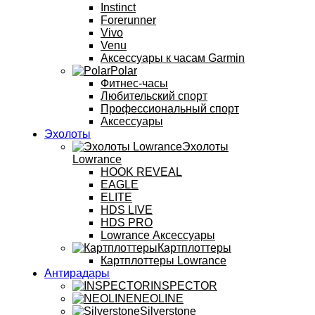
Instinct
Forerunner
Vivo
Venu
Аксессуары к часам Garmin
Polar
Фитнес-часы
Любительский спорт
Профессиональный спорт
Аксессуары
Эхолоты
Эхолоты
Lowrance
HOOK REVEAL
EAGLE
ELITE
HDS LIVE
HDS PRO
Lowrance Аксессуары
Картплоттеры
Картплоттеры Lowrance
Антирадары
INSPECTOR
NEOLINE
Silverstone