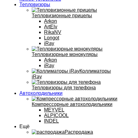
Тепловизоры
Тепловизионные прицелы
Arkon
ArtElv
RikaNV
Longot
iRay
Тепловизорные монокуляры
Arkon
iRay
Коллиматоры
iRay
Тепловизоры для телефона
Автохолодильники
Компрессорные автохолодильники
MEYVEL
ALPICOOL
INDEL
Ещё
Распродажа