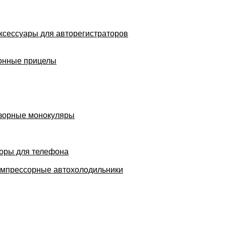
ксессуары для авторегистраторов
онные прицелы
зорные монокуляры
оры для телефона
мпрессорные автохолодильники