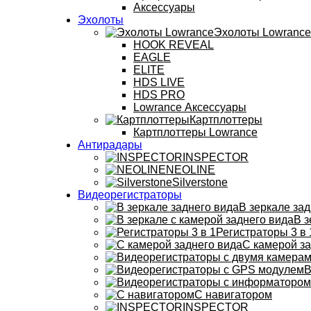
Аксессуары
Эхолоты
Эхолоты Lowrance
HOOK REVEAL
EAGLE
ELITE
HDS LIVE
HDS PRO
Lowrance Аксессуары
Картплоттеры
Картплоттеры Lowrance
Антирадары
INSPECTOR
NEOLINE
Silverstone
Видеорегистраторы
В зеркале зад
В з
Регистраторы 3 в 
С камерой за
В
С навигатором
INSPECTOR