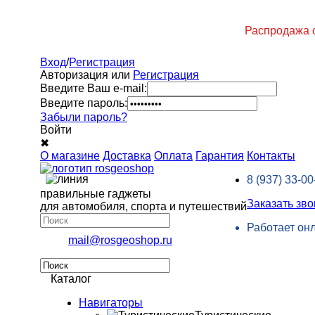
Распродажа с
Вход
/
Регистрация
Авторизация или
Регистрация
Введите Ваш e-mail:
Введите пароль:
Забыли пароль?
Войти
✖
О магазине
Доставка
Оплата
Гарантия
Контакты
8 (937)
33-00
правильные гаджеты
Заказать зво
для автомобиля, спорта и путешествий
Работает он
mail@rosgeoshop.ru
Каталог
Навигаторы