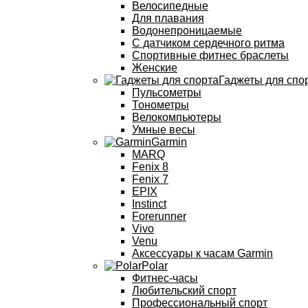
Велосипедные
Для плавания
Водонепроницаемые
С датчиком сердечного ритма
Спортивные фитнес браслеты
Женские
Гаджеты для спо
Пульсометры
Тонометры
Велокомпьютеры
Умные весы
Garmin
MARQ
Fenix 8
Fenix 7
EPIX
Instinct
Forerunner
Vivo
Venu
Аксессуары к часам Garmin
Polar
Фитнес-часы
Любительский спорт
Профессиональный спорт