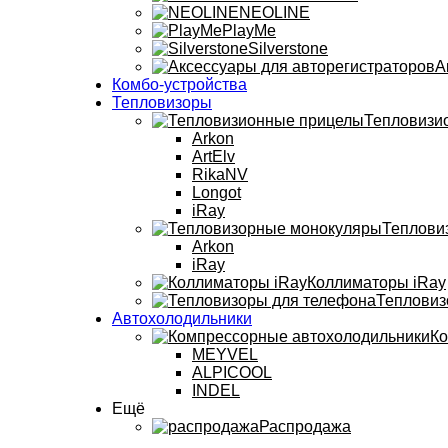
NEOLINE
PlayMe
Silverstone
А
Комбо-устройства
Тепловизоры
Тепловизи
Arkon
ArtElv
RikaNV
Longot
iRay
Теплови
Arkon
iRay
Коллиматоры iRay
Тепловиз
Автохолодильники
Ко
MEYVEL
ALPICOOL
INDEL
Ещё
Распродажа