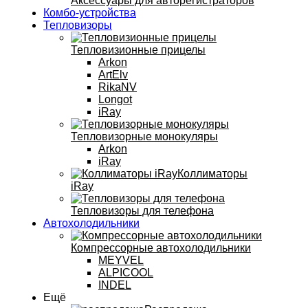
Аксессуары для авторегистраторов
Комбо-устройства
Тепловизоры
Тепловизионные прицелы
Arkon
ArtElv
RikaNV
Longot
iRay
Тепловизорные монокуляры
Arkon
iRay
Коллиматоры
iRay
Тепловизоры для телефона
Автохолодильники
Компрессорные автохолодильники
MEYVEL
ALPICOOL
INDEL
Ещё