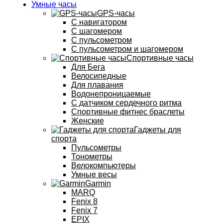
Умные часы
GPS-часы
С навигатором
С шагомером
С пульсометром
С пульсометром и шагомером
Спортивные часы
Для Бега
Велосипедные
Для плавания
Водонепроницаемые
С датчиком сердечного ритма
Спортивные фитнес браслеты
Женские
Гаджеты для
спорта
Пульсометры
Тонометры
Велокомпьютеры
Умные весы
Garmin
MARQ
Fenix 8
Fenix 7
EPIX