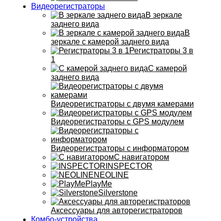
Видеорегистраторы
В зеркале
заднего вида
В
зеркале с камерой заднего вида
Регистраторы 3 в
1
С камерой
заднего вида
Видеорегистраторы с двумя камерами
Видеорегистраторы с GPS модулем
Видеорегистраторы с информатором
С навигатором
INSPECTOR
NEOLINE
PlayMe
Silverstone
Аксессуары для авторегистраторов
Комбо-устройства