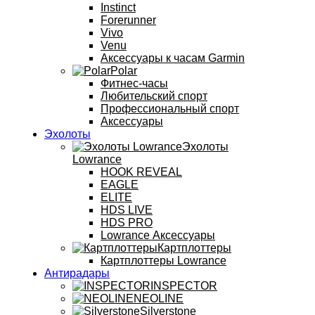
Instinct
Forerunner
Vivo
Venu
Аксессуары к часам Garmin
Polar
Фитнес-часы
Любительский спорт
Профессиональный спорт
Аксессуары
Эхолоты
Эхолоты
Lowrance
HOOK REVEAL
EAGLE
ELITE
HDS LIVE
HDS PRO
Lowrance Аксессуары
Картплоттеры
Картплоттеры Lowrance
Антирадары
INSPECTOR
NEOLINE
Silverstone