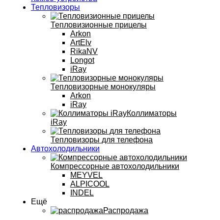
Тепловизоры
Тепловизионные прицелы
Arkon
ArtElv
RikaNV
Longot
iRay
Тепловизорные монокуляры
Arkon
iRay
Коллиматоры
iRay
Тепловизоры для телефона
Автохолодильники
Компрессорные автохолодильники
MEYVEL
ALPICOOL
INDEL
Ещё
Распродажа