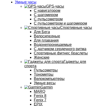
Умные часы
GPS-часы
С навигатором
С шагомером
С пульсометром
С пульсометром и шагомером
Спортивные часы
Для Бега
Велосипедные
Для плавания
Водонепроницаемые
С датчиком сердечного ритма
Спортивные фитнес браслеты
Женские
Гаджеты для
спорта
Пульсометры
Тонометры
Велокомпьютеры
Умные весы
Garmin
MARQ
Fenix 8
Fenix 7
EPIX