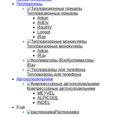
Тепловизоры
Тепловизионные прицелы
Arkon
ArtElv
RikaNV
Longot
iRay
Тепловизорные монокуляры
Arkon
iRay
Коллиматоры
iRay
Тепловизоры для телефона
Автохолодильники
Компрессорные автохолодильники
MEYVEL
ALPICOOL
INDEL
Ещё
Распродажа