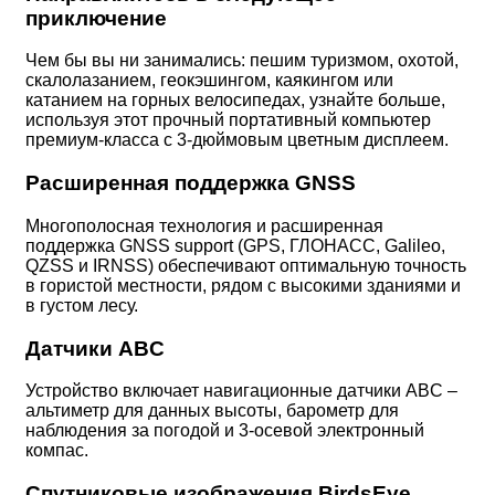
приключение
Чем бы вы ни занимались: пешим туризмом, охотой,
скалолазанием, геокэшингом, каякингом или
катанием на горных велосипедах, узнайте больше,
используя этот прочный портативный компьютер
премиум-класса с 3-дюймовым цветным дисплеем.
Расширенная поддержка GNSS
Многополосная технология и расширенная
поддержка GNSS support (GPS, ГЛОНАСС, Galileo,
QZSS и IRNSS) обеспечивают оптимальную точность
в гористой местности, рядом с высокими зданиями и
в густом лесу.
Датчики ABC
Устройство включает навигационные датчики ABC –
альтиметр для данных высоты, барометр для
наблюдения за погодой и 3-осевой электронный
компас.
Спутниковые изображения BirdsEye