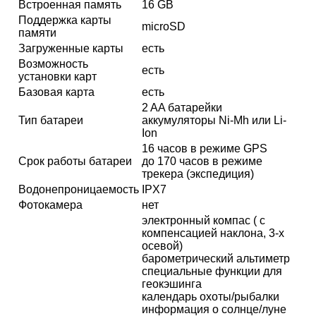
Встроенная память
16 GB
Поддержка карты
microSD
памяти
Загруженные карты
есть
Возможность
есть
установки карт
Базовая карта
есть
2 AA батарейки
Тип батареи
аккумуляторы Ni-Mh или Li-
Ion
16 часов в режиме GPS
Срок работы батареи
до 170 часов в режиме
трекера (экспедиция)
Водонепроницаемость
IPX7
Фотокамера
нет
электронный компас ( с
компенсацией наклона, 3-х
осевой)
барометрический альтиметр
специальные функции для
геокэшинга
календарь охоты/рыбалки
информация о солнце/луне