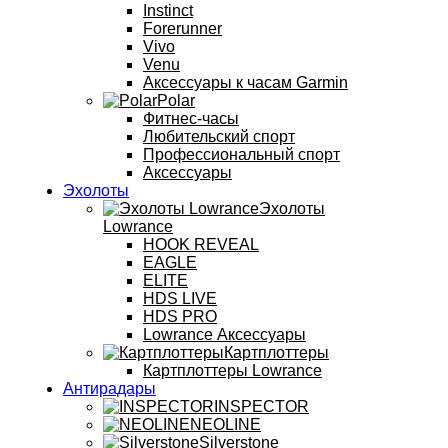
Instinct
Forerunner
Vivo
Venu
Аксессуары к часам Garmin
Polar
Фитнес-часы
Любительский спорт
Профессиональный спорт
Аксессуары
Эхолоты
Эхолоты
Lowrance
HOOK REVEAL
EAGLE
ELITE
HDS LIVE
HDS PRO
Lowrance Аксессуары
Картплоттеры
Картплоттеры Lowrance
Антирадары
INSPECTOR
NEOLINE
Silverstone