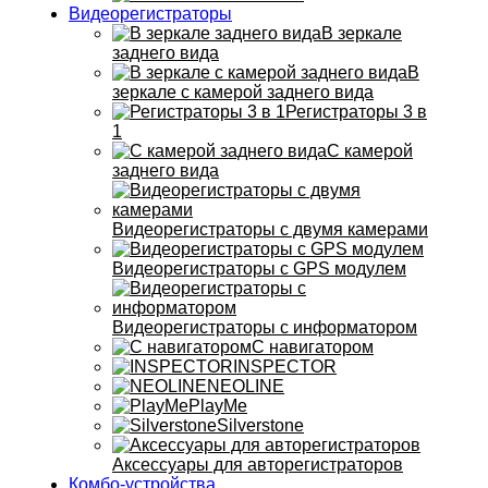
Видеорегистраторы
В зеркале
заднего вида
В
зеркале с камерой заднего вида
Регистраторы 3 в
1
С камерой
заднего вида
Видеорегистраторы с двумя камерами
Видеорегистраторы с GPS модулем
Видеорегистраторы с информатором
С навигатором
INSPECTOR
NEOLINE
PlayMe
Silverstone
Аксессуары для авторегистраторов
Комбо-устройства