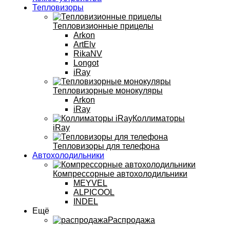
Тепловизоры
Тепловизионные прицелы
Arkon
ArtElv
RikaNV
Longot
iRay
Тепловизорные монокуляры
Arkon
iRay
Коллиматоры
iRay
Тепловизоры для телефона
Автохолодильники
Компрессорные автохолодильники
MEYVEL
ALPICOOL
INDEL
Ещё
Распродажа