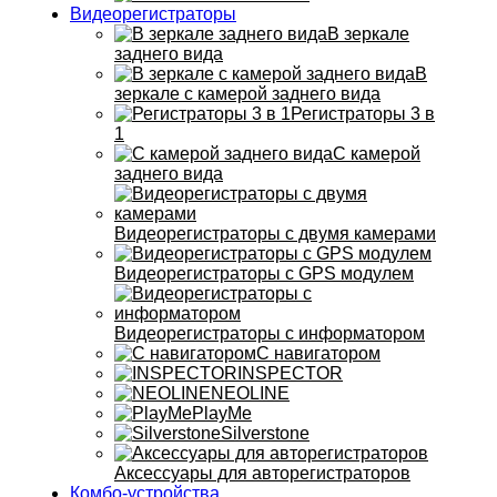
Видеорегистраторы
В зеркале
заднего вида
В
зеркале с камерой заднего вида
Регистраторы 3 в
1
С камерой
заднего вида
Видеорегистраторы с двумя камерами
Видеорегистраторы с GPS модулем
Видеорегистраторы с информатором
С навигатором
INSPECTOR
NEOLINE
PlayMe
Silverstone
Аксессуары для авторегистраторов
Комбо-устройства