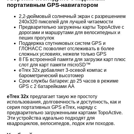
портативным GPS-навигатором
2,2-дюймовый солнечный экран с разрешением
240x320 пикселей для лучшей читаемости
Предварительно загружены карты TopoActive с
дорогами и маршрутами для велосипедных и
пеших прогулок
Поддержка спутниковых систем GPS и
ГЛОНАСС позволяет отслеживать в более
сложных условиях, нежели только GPS
8 ГБ встроенной памяти для загрузки карт плюс
слот для карт памяти microSD™
eTrex 32x добавляет 3-осевой компас и
барометрический высотомер
Срок службы батареи: до 25 часов в режиме
GPS с 2 батарейками АА
eTrex 32x
предлагает такую же простоту
использования, долговечность и доступность, как и
серия портативных GPS eTrex, наряду с
предварительно загруженными картами TopoActive.
Эти устройства идеально подходят для
квадроциклов, велосипедов, лодок или походов.