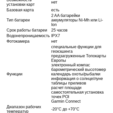
нет
установки карт
Базовая карта
есть
2 AA батарейки
Тип батареи
аккумуляторы Ni-Mh или Li-
Ion
Срок работы батареи
25 часов
Водонепроницаемость
IPX7
Фотокамера
нет
специальные функции для
геокэшинга
предзагруженные Топокарты
Европы
электронный компас
барометрический высотомер
Функции
календарь охоты/рыбалки
информация о солнце/луне
таблицы приливов
расчет площади
самостоятельная установка
точек POI
Garmin Connect
Диапазон рабочих
-20°С до +70°С
температур