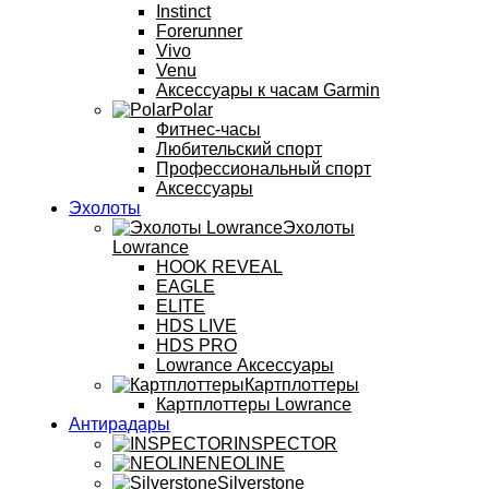
Instinct
Forerunner
Vivo
Venu
Аксессуары к часам Garmin
Polar
Фитнес-часы
Любительский спорт
Профессиональный спорт
Аксессуары
Эхолоты
Эхолоты
Lowrance
HOOK REVEAL
EAGLE
ELITE
HDS LIVE
HDS PRO
Lowrance Аксессуары
Картплоттеры
Картплоттеры Lowrance
Антирадары
INSPECTOR
NEOLINE
Silverstone