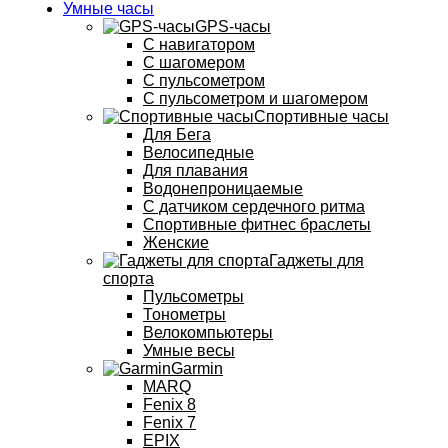
Умные часы
GPS-часы
С навигатором
С шагомером
С пульсометром
С пульсометром и шагомером
Спортивные часы
Для Бега
Велосипедные
Для плавания
Водонепроницаемые
С датчиком сердечного ритма
Спортивные фитнес браслеты
Женские
Гаджеты для
спорта
Пульсометры
Тонометры
Велокомпьютеры
Умные весы
Garmin
MARQ
Fenix 8
Fenix 7
EPIX