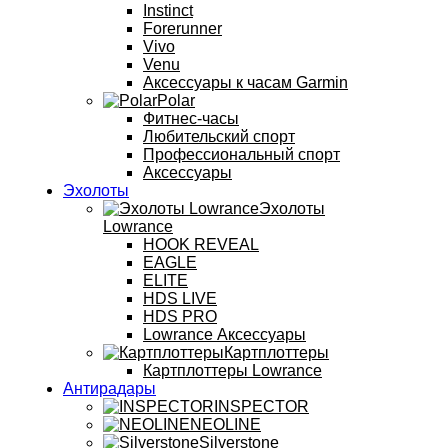
Instinct
Forerunner
Vivo
Venu
Аксессуары к часам Garmin
Polar
Фитнес-часы
Любительский спорт
Профессиональный спорт
Аксессуары
Эхолоты
Эхолоты
Lowrance
HOOK REVEAL
EAGLE
ELITE
HDS LIVE
HDS PRO
Lowrance Аксессуары
Картплоттеры
Картплоттеры Lowrance
Антирадары
INSPECTOR
NEOLINE
Silverstone