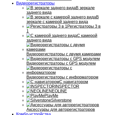
Видеорегистраторы
В зеркале
заднего вида
В
зеркале с камерой заднего вида
Регистраторы 3 в
1
С камерой
заднего вида
Видеорегистраторы с двумя камерами
Видеорегистраторы с GPS модулем
Видеорегистраторы с информатором
С навигатором
INSPECTOR
NEOLINE
PlayMe
Silverstone
Аксессуары для авторегистраторов
Комбо-устройства