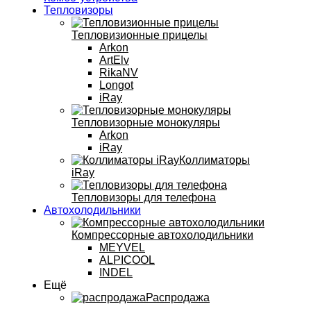
Тепловизоры
Тепловизионные прицелы
Arkon
ArtElv
RikaNV
Longot
iRay
Тепловизорные монокуляры
Arkon
iRay
Коллиматоры
iRay
Тепловизоры для телефона
Автохолодильники
Компрессорные автохолодильники
MEYVEL
ALPICOOL
INDEL
Ещё
Распродажа