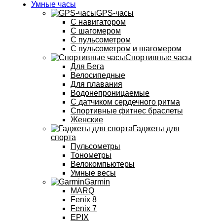
Умные часы
GPS-часы
С навигатором
С шагомером
С пульсометром
С пульсометром и шагомером
Спортивные часы
Для Бега
Велосипедные
Для плавания
Водонепроницаемые
С датчиком сердечного ритма
Спортивные фитнес браслеты
Женские
Гаджеты для
спорта
Пульсометры
Тонометры
Велокомпьютеры
Умные весы
Garmin
MARQ
Fenix 8
Fenix 7
EPIX