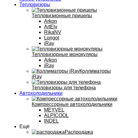
Тепловизоры
Тепловизионные прицелы
Arkon
ArtElv
RikaNV
Longot
iRay
Тепловизорные монокуляры
Arkon
iRay
Коллиматоры
iRay
Тепловизоры для телефона
Автохолодильники
Компрессорные автохолодильники
MEYVEL
ALPICOOL
INDEL
Ещё
Распродажа