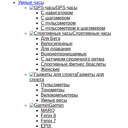
Умные часы
GPS-часы
С навигатором
С шагомером
С пульсометром
С пульсометром и шагомером
Спортивные часы
Для Бега
Велосипедные
Для плавания
Водонепроницаемые
С датчиком сердечного ритма
Спортивные фитнес браслеты
Женские
Гаджеты для
спорта
Пульсометры
Тонометры
Велокомпьютеры
Умные весы
Garmin
MARQ
Fenix 8
Fenix 7
EPIX