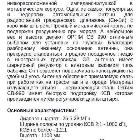
низкорасположенной импеданс-катушкой в
металлическом корпусе. Одна из самых популярных
и недорогих автомобильных антенн для
радиостанций гражданского диапазона (Си-Би) с
коротким штырём. Прочный металлический корпус не
подвержен разрушению при морозе. А небольшой
вес и высота делают OPTIM CB 990 отличным
выбором для установки на грузовик. Благодаря
разборному нижнему основанию антенны, она
прекрасно становиться в родное посадочное гнездо
в иностранных грузовиках. CB антенна имеет
шарнирный регулятор с винтовым зажимом типа
бабочка. Он позволяет поворачивать конструкцию на
удобный угол. Антенна обеспечит приемлемую связь
при работе как на трассе так и в городе. Материал
излучающего штыря — нержавеющая сталь. Оптим
CB-990 имеет быструю подстройку КСВ которая
производится путём регулировки длины штыря.
Основные характеристики:
Диапазон частот - 26.5-28 МГц
Ширина полосы по уровню КСВ 2:1 - 1000 кГц
КСВ не более - 1.2:1
Высота - 1100 мм