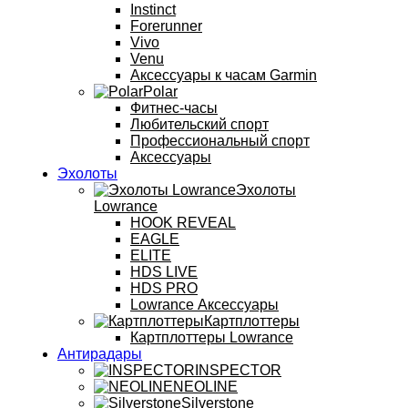
Instinct
Forerunner
Vivo
Venu
Аксессуары к часам Garmin
Polar
Фитнес-часы
Любительский спорт
Профессиональный спорт
Аксессуары
Эхолоты
Эхолоты
Lowrance
HOOK REVEAL
EAGLE
ELITE
HDS LIVE
HDS PRO
Lowrance Аксессуары
Картплоттеры
Картплоттеры Lowrance
Антирадары
INSPECTOR
NEOLINE
Silverstone