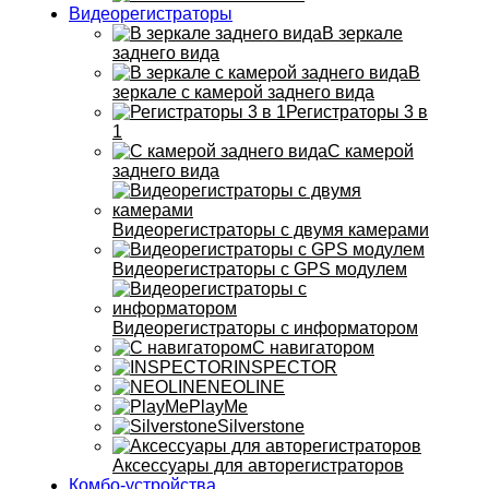
Видеорегистраторы
В зеркале
заднего вида
В
зеркале с камерой заднего вида
Регистраторы 3 в
1
С камерой
заднего вида
Видеорегистраторы с двумя камерами
Видеорегистраторы с GPS модулем
Видеорегистраторы с информатором
С навигатором
INSPECTOR
NEOLINE
PlayMe
Silverstone
Аксессуары для авторегистраторов
Комбо-устройства