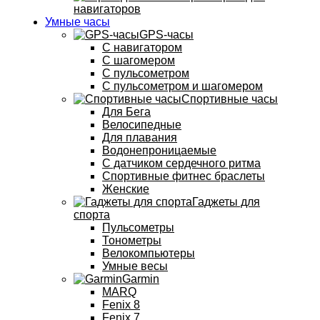
навигаторов
Умные часы
GPS-часы
С навигатором
С шагомером
С пульсометром
С пульсометром и шагомером
Спортивные часы
Для Бега
Велосипедные
Для плавания
Водонепроницаемые
С датчиком сердечного ритма
Спортивные фитнес браслеты
Женские
Гаджеты для
спорта
Пульсометры
Тонометры
Велокомпьютеры
Умные весы
Garmin
MARQ
Fenix 8
Fenix 7