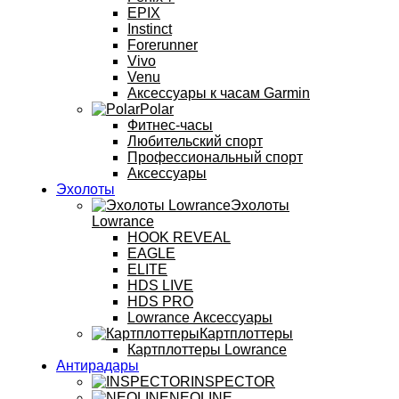
EPIX
Instinct
Forerunner
Vivo
Venu
Аксессуары к часам Garmin
Polar
Фитнес-часы
Любительский спорт
Профессиональный спорт
Аксессуары
Эхолоты
Эхолоты
Lowrance
HOOK REVEAL
EAGLE
ELITE
HDS LIVE
HDS PRO
Lowrance Аксессуары
Картплоттеры
Картплоттеры Lowrance
Антирадары
INSPECTOR
NEOLINE