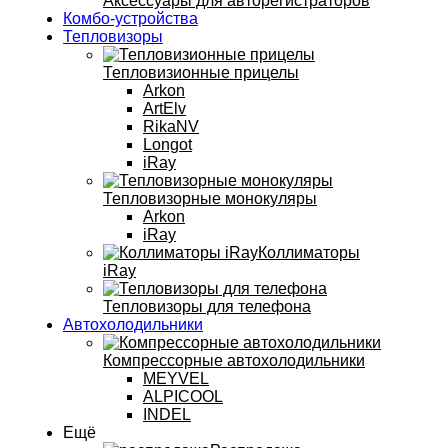
Аксессуары для авторегистраторов
Комбо-устройства
Тепловизоры
Тепловизионные прицелы
Arkon
ArtElv
RikaNV
Longot
iRay
Тепловизорные монокуляры
Arkon
iRay
Коллиматоры
iRay
Тепловизоры для телефона
Автохолодильники
Компрессорные автохолодильники
MEYVEL
ALPICOOL
INDEL
Ещё